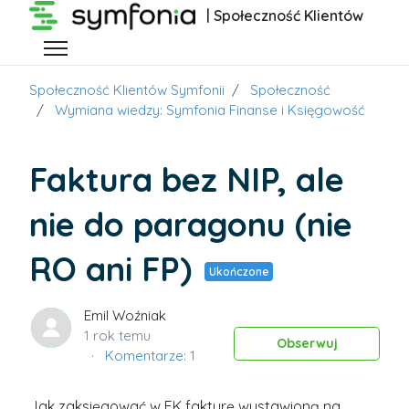
Przejdź do głównej zawartości
| Społeczność Klientów
Przełącz menu nawigacyjne
Społeczność Klientów Symfonii
Społeczność
Wymiana wiedzy: Symfonia Finanse i Księgowość
Faktura bez NIP, ale
nie do paragonu (nie
RO ani FP)
Ukończone
Emil Woźniak
1 rok temu
Obs
Obserwuj
Komentarze: 1
Jak zaksięgować w FK fakturę wystawioną na