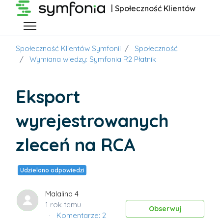
Przejdź do głównej zawartości
| Społeczność Klientów
Przełącz menu nawigacyjne
Społeczność Klientów Symfonii
Społeczność
Wymiana wiedzy: Symfonia R2 Płatnik
Eksport
wyrejestrowanych
zleceń na RCA
Udzielono odpowiedzi
Malalina 4
1 rok temu
Obs
Obserwuj
Komentarze: 2