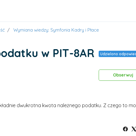
ść
Wymiana wiedzy: Symfonia Kadry i Płace
podatku w PIT-8AR
Udzielono odpowied
Obserwuj
dokładnie dwukrotna kwota należnego podatku. Z czego to m