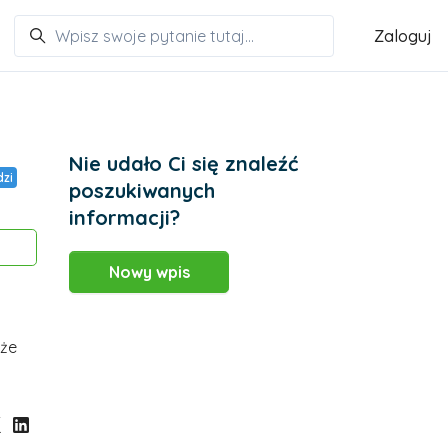
Zaloguj
Nie udało Ci się znaleźć
zi
poszukiwanych
informacji?
Obserwowany przez 2 osób
Nowy wpis
oże