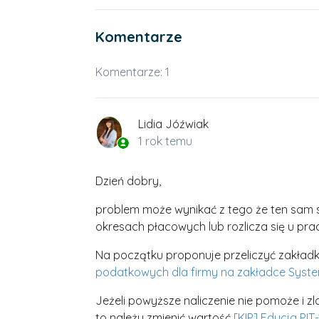
Komentarze
Komentarze: 1
Lidia Jóźwiak
1 rok temu
Dzień dobry,
problem może wynikać z tego że ten sam s
okresach płacowych lub rozlicza się u pra
Na początku proponuje przeliczyć zakład
podatkowych dla firmy na zakładce Syst
Jeżeli powyższe naliczenie nie pomoże i z
to należy zmienić wartość
[KIP] Edycja PIT