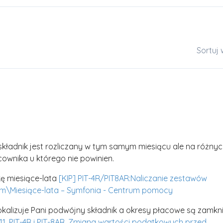
Sortuj
kładnik jest rozliczany w tym samym miesiącu ale na różny
cownika u którego nie powinien.
kę miesiące-lata
[KIP] PIT-4R/PIT8AR:Naliczanie zestawów
em\Miesiące-lata – Symfonia - Centrum pomocy
lokalizuje Pani podwójny składnik a okresy płacowe są zamkn
-11, PIT-4R i PIT-8AR. Zmiana wartości podatkowych przed