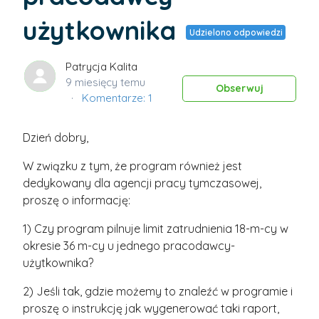
użytkownika
Udzielono odpowiedzi
Patrycja Kalita
9 miesięcy temu
Obs
Obserwuj
Komentarze: 1
Dzień dobry,
W związku z tym, że program również jest
dedykowany dla agencji pracy tymczasowej,
proszę o informację:
1) Czy program pilnuje limit zatrudnienia 18-m-cy w
okresie 36 m-cy u jednego pracodawcy-
użytkownika?
2) Jeśli tak, gdzie możemy to znaleźć w programie i
proszę o instrukcję jak wygenerować taki raport,