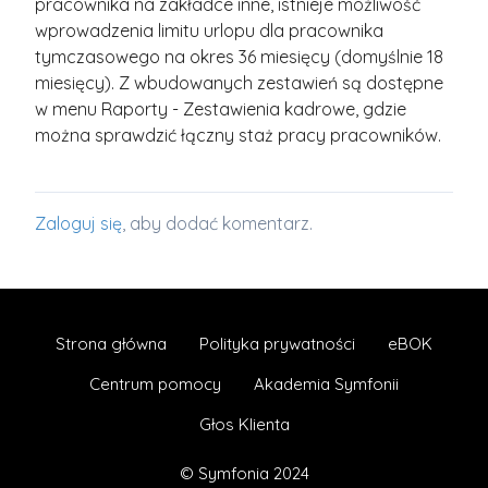
pracownika na zakładce inne, istnieje możliwość
wprowadzenia limitu urlopu dla pracownika
tymczasowego na okres 36 miesięcy (domyślnie 18
miesięcy). Z wbudowanych zestawień są dostępne
w menu Raporty - Zestawienia kadrowe, gdzie
można sprawdzić łączny staż pracy pracowników.
Zaloguj się
, aby dodać komentarz.
Strona główna
Polityka prywatności
eBOK
Centrum pomocy
Akademia Symfonii
Głos Klienta
© Symfonia 2024