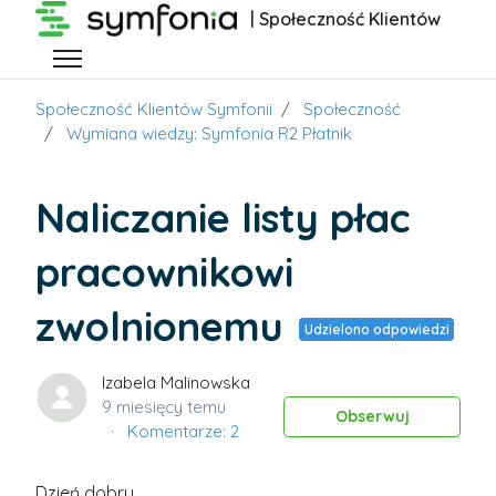
Przejdź do głównej zawartości
| Społeczność Klientów
Przełącz menu nawigacyjne
Społeczność Klientów Symfonii
Społeczność
Wymiana wiedzy: Symfonia R2 Płatnik
Naliczanie listy płac
pracownikowi
zwolnionemu
Udzielono odpowiedzi
Izabela Malinowska
9 miesięcy temu
Obs
Obserwuj
Komentarze: 2
Dzień dobry.