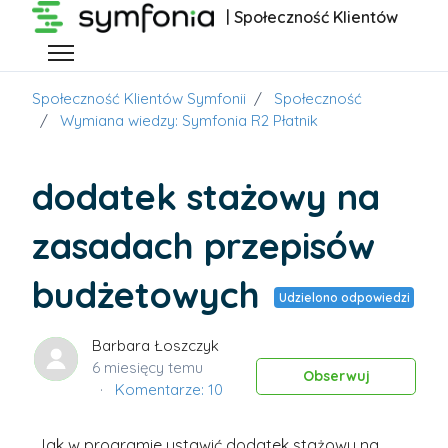
Przejdź do głównej zawartości
| Społeczność Klientów
Przełącz menu nawigacyjne
Społeczność Klientów Symfonii
Społeczność
Wymiana wiedzy: Symfonia R2 Płatnik
dodatek stażowy na
zasadach przepisów
budżetowych
Udzielono odpowiedzi
Barbara Łoszczyk
6 miesięcy temu
Obs
Obserwuj
Komentarze: 10
Jak w programie ustawić dodatek stażowy na