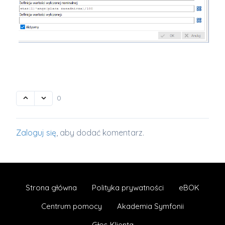
0
Zaloguj się
, aby dodać komentarz.
Strona główna
Polityka prywatności
eBOK
Centrum pomocy
Akademia Symfonii