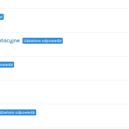
zi
ntacyjne
Udzielono odpowiedzi
owiedzi
dzielono odpowiedzi