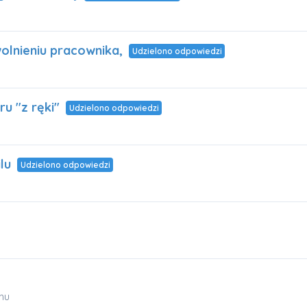
wolnieniu pracownika,
Udzielono odpowiedzi
u "z ręki"
Udzielono odpowiedzi
lu
Udzielono odpowiedzi
mu