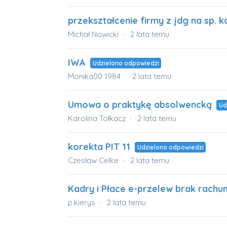
przekształcenie firmy z jdg na sp.
Michał Nowicki
2 lata temu
IWA
Udzielono odpowiedzi
Monika00 1984
2 lata temu
Umowa o praktykę absolwencką
Ud
Karolina Tołkacz
2 lata temu
korekta PIT 11
Udzielono odpowiedzi
Czesław Celke
2 lata temu
Kadry i Płace e-przelew brak rachu
p.kierys
2 lata temu