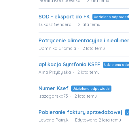
Monika Kocubowska
2 lata temu
SOD - eksport do FK
Udzielono odpowied
Łukasz Gendera
2 lata temu
Potrącenie alimentacyjne i niealime
Dominika Gromala
2 lata temu
aplikacja Symfonia KSEF
Udzielono odp
Alina Przybylska
2 lata temu
Numer Ksef
Udzielono odpowiedzi
Izazagorska73
2 lata temu
Pobieranie faktury sprzedażowej
U
Lewano Patryk
Edytowano
2 lata temu