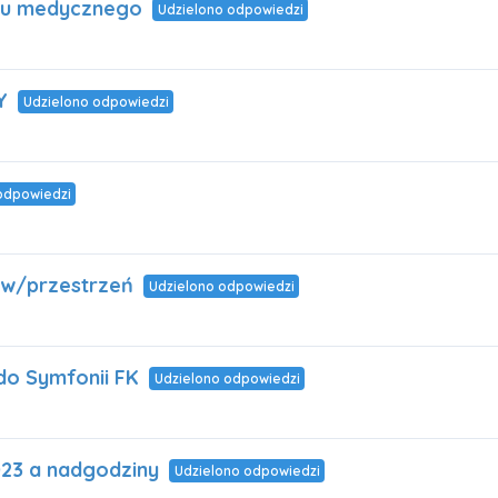
etu medycznego
Udzielono odpowiedzi
Y
Udzielono odpowiedzi
odpowiedzi
tów/przestrzeń
Udzielono odpowiedzi
do Symfonii FK
Udzielono odpowiedzi
023 a nadgodziny
Udzielono odpowiedzi