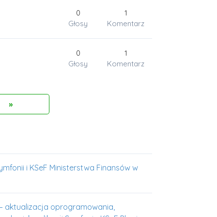
0
1
Głosy
Komentarz
0
1
Głosy
Komentarz
Wstecz
»
mfonii i KSeF Ministerstwa Finansów w
– aktualizacja oprogramowania,