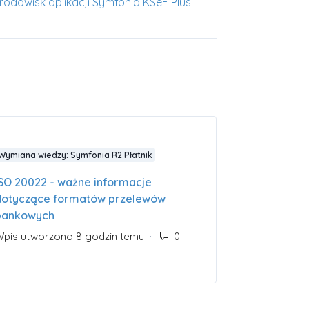
odowisk aplikacji Symfonia KSeF Plus i
Wymiana wiedzy: Symfonia R2 Płatnik
ISO 20022 - ważne informacje
dotyczące formatów przelewów
bankowych
tarzy: 1
Wpis utworzono 8 godzin temu
Liczba komentarzy: 0