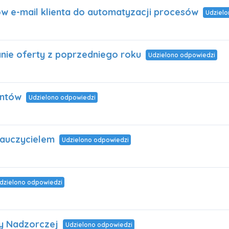
ów e-mail klienta do automatyzacji procesów
Udzielo
nie oferty z poprzedniego roku
Udzielono odpowiedzi
entów
Udzielono odpowiedzi
auczycielem
Udzielono odpowiedzi
dzielono odpowiedzi
y Nadzorczej
Udzielono odpowiedzi