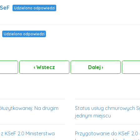
KSeF
Udzielono odpowiedzi
Udzielono odpowiedzi
erwsza
‹
Wstecz
Dalej
›
łużytkowanej: Na drugim
Status usług chmurowych Sy
jednym miejscu
 z KSeF 2.0 Ministerstwa
Przygotowanie do KSeF 2.0 