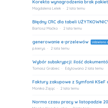
Korekta wynagrodzenia brak paki
Magdalena Lelek
2 lata temu
Błędny CRC dla tabeli UŻYTKOWNIC
Bartosz Maćko
2 lata temu
generowanie e-przelewów
Udzielono 
p.kierys
2 lata temu
Wybór subskrypcji: ilość dokumen
Tomasz Grabiec
Edytowano
2 lata temu
Faktury zakupowe z Symfonii KSeF 
Monika Zając
2 lata temu
Norma czasu pracy w listopadzie 2