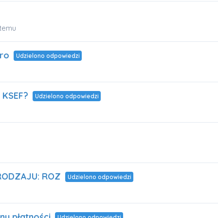
 temu
uro
Udzielono odpowiedzi
e KSEF?
Udzielono odpowiedzi
RODZAJU: ROZ
Udzielono odpowiedzi
nu płatności
Udzielono odpowiedzi