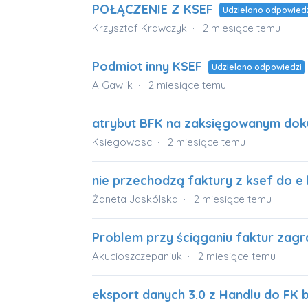
POŁĄCZENIE Z KSEF
Udzielono odpowiedz
Krzysztof Krawczyk
2 miesiące temu
Podmiot inny KSEF
Udzielono odpowiedzi
A Gawlik
2 miesiące temu
atrybut BFK na zaksięgowanym do
Ksiegowosc
2 miesiące temu
nie przechodzą faktury z ksef do e 
Żaneta Jaskólska
2 miesiące temu
Problem przy ściąganiu faktur zagr
Akucioszczepaniuk
2 miesiące temu
eksport danych 3.0 z Handlu do FK