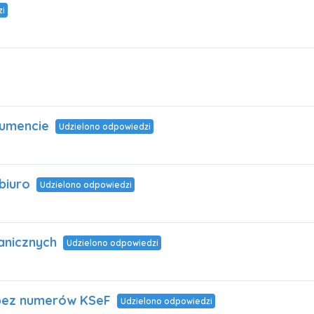
i
kumencie
Udzielono odpowiedzi
biuro
Udzielono odpowiedzi
anicznych
Udzielono odpowiedzi
 bez numerów KSeF
Udzielono odpowiedzi