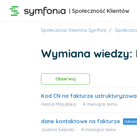
Przejdź do głównej zawartości
| Społeczność Klientów
Społeczność Klientów Symfonii
Społeczno
Wymiana wiedzy:
Obserwowany przez
Obserwuj
Kod CN na fakturze ustrukturyzowan
Hanna Masalska
4 miesiące temu
dane kontaktowe na fakturze
Udziel
Joanna Sepioło
4 miesiące temu