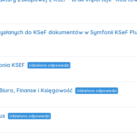
wysłanych do KSeF dokumentów w Symfonii KSeF Pl
onia KSEF
Udzielono odpowiedzi
Biuro, Finanse i Księgowość
Udzielono odpowiedzi
us
Udzielono odpowiedzi