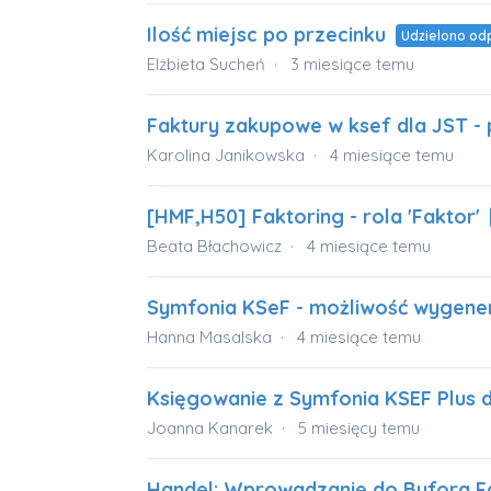
Ilość miejsc po przecinku
Udzielono od
Elżbieta Sucheń
3 miesiące temu
Faktury zakupowe w ksef dla JST -
Karolina Janikowska
4 miesiące temu
[HMF,H50] Faktoring - rola 'Faktor'
Beata Błachowicz
4 miesiące temu
Symfonia KSeF - możliwość wygener
Hanna Masalska
4 miesiące temu
Księgowanie z Symfonia KSEF Plus
Joanna Kanarek
5 miesięcy temu
Handel: Wprowadzanie do Bufora Fa