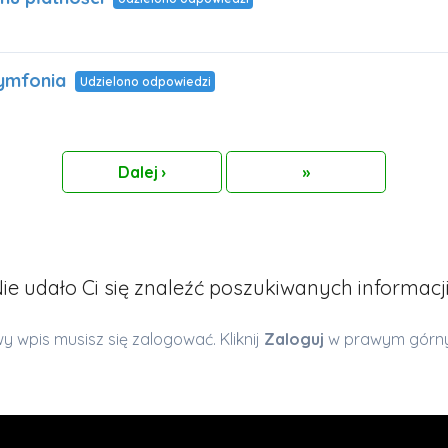
symfonia
Udzielono odpowiedzi
Dalej
›
Wstecz
»
ie udało Ci się znaleźć poszukiwanych informacj
 wpis musisz się zalogować. Kliknij
Zaloguj
w prawym górny