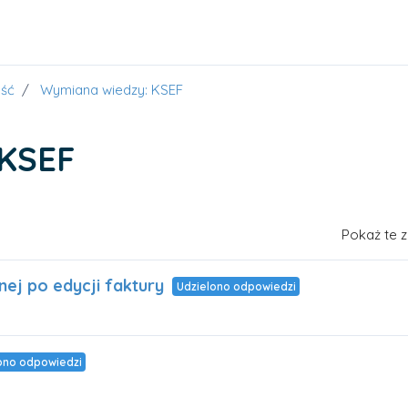
ść
Wymiana wiedzy: KSEF
 KSEF
 73 osób
Pokaż te 
ej po edycji faktury
Udzielono odpowiedzi
ono odpowiedzi