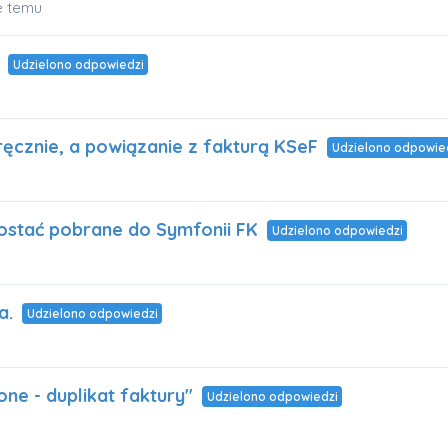
e temu
Udzielono odpowiedzi
cznie, a powiązanie z fakturą KSeF
Udzielono odpowie
ostać pobrane do Symfonii FK
Udzielono odpowiedzi
a.
Udzielono odpowiedzi
e - duplikat faktury"
Udzielono odpowiedzi