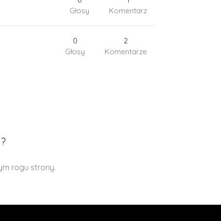
Głosy
Komentarz
0
2
Głosy
Komentarze
i?
m rogu strony.