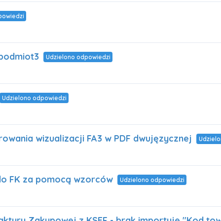
powiedzi
 podmiot3
Udzielono odpowiedzi
Udzielono odpowiedzi
owania wizualizacji FA3 w PDF dwujęzycznej
Udziel
 do FK za pomocą wzorców
Udzielono odpowiedzi
ktury Zakupowej z KSEF - brak importuje "Kod to