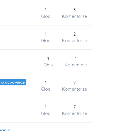
1
3
Głos
Komentarze
1
2
Głos
Komentarze
1
1
Głos
Komentarz
1
2
ono odpowiedzi
Głos
Komentarze
1
7
Głos
Komentarze
waru"