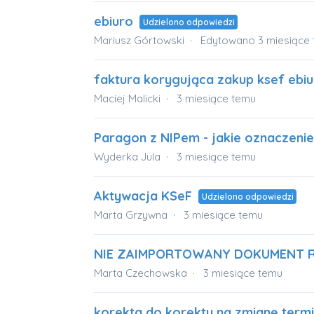
ebiuro
Udzielono odpowiedzi
Mariusz Górtowski
Edytowano
3 miesiące
faktura korygująca zakup ksef ebi
Maciej Malicki
3 miesiące temu
Paragon z NIPem - jakie oznaczeni
Wyderka Jula
3 miesiące temu
Aktywacja KSeF
Udzielono odpowiedzi
Marta Grzywna
3 miesiące temu
NIE ZAIMPORTOWANY DOKUMENT 
Marta Czechowska
3 miesiące temu
korekta do korekty na zmianę termi