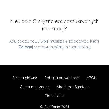
Nie udało Ci się znaleźć poszukiwanych
informacji?
Aby dodać nowy wpis musisz się zalogować. Kliknij
Zaloguj
w prawym górnym rogu strony.
Strona główna
Polityka prywatności
eBOK
Centrum pomocy
Akademia Symfonii
Głos Klienta
© Symfonia 2024