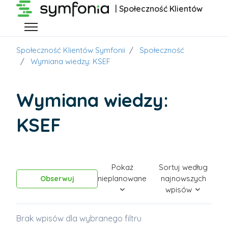
Przejdź do głównej zawartości
| Społeczność Klientów
Przełącz menu nawigacyjne
Społeczność Klientów Symfonii
Społeczność
Wymiana wiedzy: KSEF
Wymiana wiedzy:
KSEF
Pokaż
Sortuj według
Obserwowany przez 73 osób
nieplanowane
najnowszych
Obserwuj
wpisów
Brak wpisów dla wybranego filtru