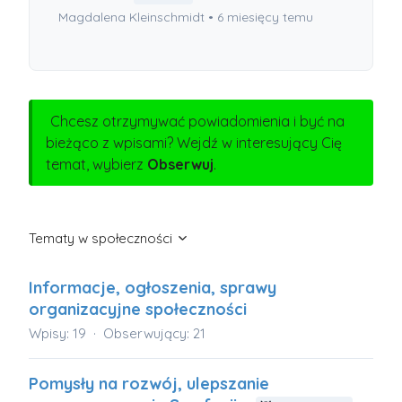
Magdalena Kleinschmidt •
6 miesięcy temu
Chcesz otrzymywać powiadomienia i być na
bieżąco z wpisami? Wejdź w interesujący Cię
temat, wybierz
Obserwuj
.
Tematy w społeczności
Informacje, ogłoszenia, sprawy
organizacyjne społeczności
Wpisy: 19
Obserwujący: 21
Pomysły na rozwój, ulepszanie