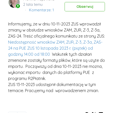
2 lata temu
Obs
Obserwuj
Komentarze: 1
Informujemy, że w dniu 10-11-2023 ZUS wprowadził
zmiany w obsłudze wniosków ZAM, ZUR, Z-3, Z-3a,
ZAS-24. Treść oficjalnego komunikatu ze strony ZUS:
Niedostępność wniosków ZAM, ZUR, Z-3, Z-3a, ZAS-
24 na PUE ZUS 10 listopada 2023 r. (piątek) od
godziny 14:00 od 18:00
Wskutek tych działań
zmienione zostały formaty plików, które są użyte do
importu. Począwszy od dnia 10-11-2023 nie można,
wykonać importu danych do platformy PUE z
programu R2Płatnik.
ZUS 13-11-2023 udostępnił dokumentację w tym
temacie. Pracujemy nad wprowadzeniem zmian.