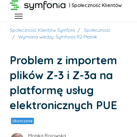
Przejdź do głównej zawartości
| Społeczność Klientów
Przełącz menu nawigacyjne
Społeczność Klientów Symfonii
Społeczność
Wymiana wiedzy: Symfonia R2 Płatnik
Problem z importem
plików Z-3 i Z-3a na
platformę usług
elektronicznych PUE
Ukończone
Monika Rojowska