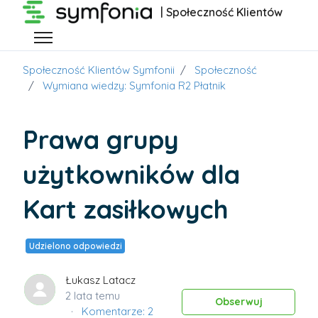
Przejdź do głównej zawartości
| Społeczność Klientów
Przełącz menu nawigacyjne
Społeczność Klientów Symfonii
Społeczność
Wymiana wiedzy: Symfonia R2 Płatnik
Prawa grupy
użytkowników dla
Kart zasiłkowych
Udzielono odpowiedzi
Łukasz Latacz
2 lata temu
Obs
Obserwuj
Komentarze: 2