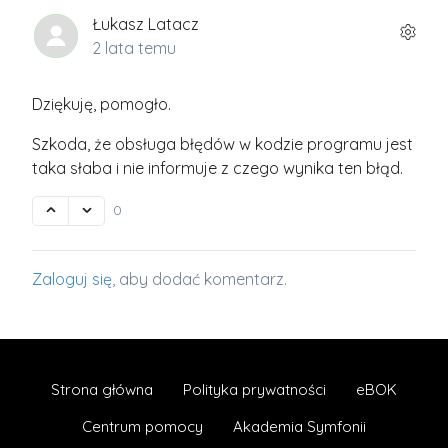
Łukasz Latacz
2 lata temu
Dziękuję, pomogło.
Szkoda, że obsługa błędów w kodzie programu jest
taka słaba i nie informuje z czego wynika ten błąd.
0
Zaloguj się
, aby dodać komentarz.
Strona główna
Polityka prywatności
eBOK
Centrum pomocy
Akademia Symfonii