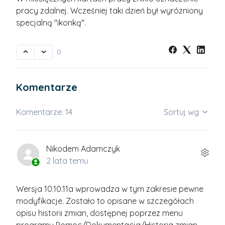
pracy zdalnej. Wcześniej taki dzień był wyróżniony
specjalną "ikonką".
0
Komentarze
Komentarze: 14
Sortuj wg
Nikodem Adamczyk
2 lata temu
Wersja 10.10.11a wprowadza w tym zakresie pewne
modyfikacje. Zostało to opisane w szczegółach
opisu historii zmian, dostępnej poprzez menu