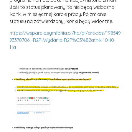
programu Pomoc/Dokumentacja/Historia zmian.
Jeśli to status planowany, to nie będą widoczne
ikonki w miesięcznej karcie pracy. Po zmianie
statusu na zatwierdzony, ikonki będą widoczne.
https://wsparcie.symfonia.pl/hc/pl/articles/198549
93378706--R2P-Wydanie-R2P%C5%82atnik-10-10-
11a