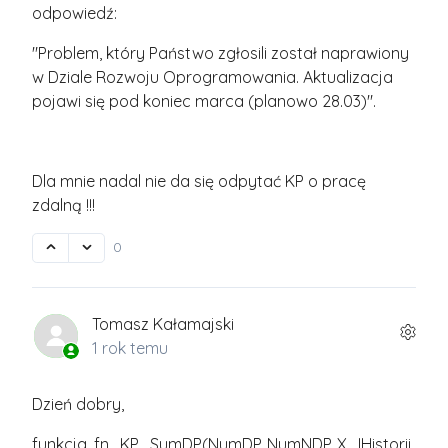
odpowiedź:
"Problem, który Państwo zgłosili został naprawiony
w Dziale Rozwoju Oprogramowania. Aktualizacja
pojawi się pod koniec marca (planowo 28.03)".
Dla mnie nadal nie da się odpytać KP o pracę
zdalną !!!
0
Tomasz Kałamajski
1 rok temu
Dzień dobry,
funkcja, fn_KP_SumDP(NumDP, NumNDP, X_IHistorii,