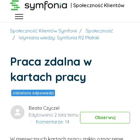
Przejdź do głównej zawartości
| Społeczność Klientów
Przełącz menu nawigacyjne
Społeczność Klientów Symfonii
Społeczność
Wymiana wiedzy: Symfonia R2 Płatnik
Praca zdalna w
kartach pracy
Udzielono odpowiedzi
Beata Czyczel
Edytowano
2 lata temu
Obs
Obserwuj
Komentarze: 14
W miesięcznych kartach pracy znikło oznaczenie