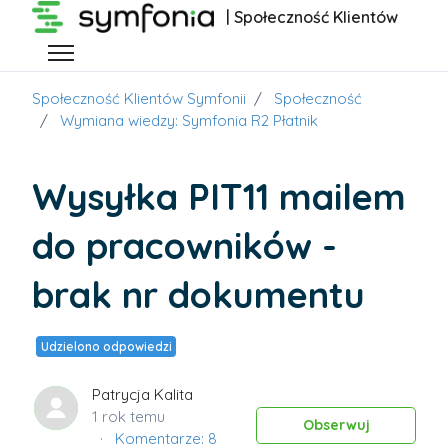
Przejdź do głównej zawartości
| Społeczność Klientów
Przełącz menu nawigacyjne
Społeczność Klientów Symfonii
Społeczność
Wymiana wiedzy: Symfonia R2 Płatnik
Wysyłka PIT11 mailem
do pracowników -
brak nr dokumentu
Udzielono odpowiedzi
Patrycja Kalita
1 rok temu
Obs
Obserwuj
Komentarze: 8