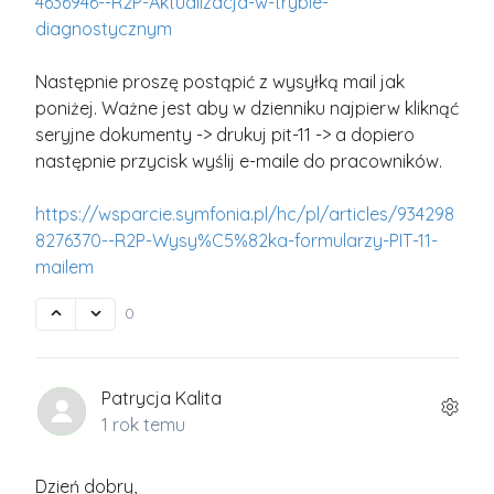
4636946--R2P-Aktualizacja-w-trybie-
diagnostycznym
Następnie proszę postąpić z wysyłką mail jak
poniżej. Ważne jest aby w dzienniku najpierw kliknąć
seryjne dokumenty -> drukuj pit-11 -> a dopiero
następnie przycisk wyślij e-maile do pracowników.
https://wsparcie.symfonia.pl/hc/pl/articles/934298
8276370--R2P-Wysy%C5%82ka-formularzy-PIT-11-
mailem
0
Patrycja Kalita
1 rok temu
Dzień dobry,