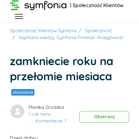
Przejdź do głównej zawartości
| Społeczność Klientów
Przełącz menu nawigacyjne
Społeczność Klientów Symfonii
Społeczność
Wymiana wiedzy: Symfonia Finanse i Księgowość
zamkniecie roku na
przełomie miesiaca
Ukończone
Monika Grodzka
1 rok temu
Obs
Obserwuj
Komentarze: 1
Dzień dobry,