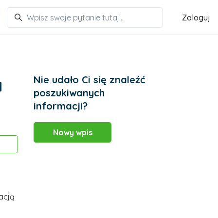
Zaloguj
Nie udało Ci się znaleźć
a
poszukiwanych
informacji?
Nowy wpis
Obserwowany przez 2 osób
acją