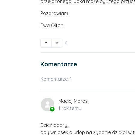
przełożonego. Jaka może być tego przy
Pozdrawiam
Ewa Olton
0
Komentarze
Komentarze: 1
Maciej Maras
1 rok temu
Dzień dobry,
aby wniosek o urlop na żądanie działał w 