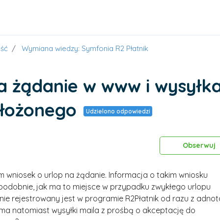
ść
Wymiana wiedzy: Symfonia R2 Płatnik
a żądanie w www i wysyłk
ełożonego
Udzielono odpowiedzi
Obserwuj
 wniosek o urlop na żądanie. Informacja o takim wniosku
podobnie, jak ma to miejsce w przypadku zwykłego urlopu
ie rejestrowany jest w programie R2Płatnik od razu z adnot
 ma natomiast wysyłki maila z prośbą o akceptację do