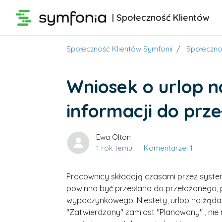
Przejdź do głównej zawartości
| Społeczność Klientów
Społeczność Klientów Symfonii
Społeczno
Wniosek o urlop n
informacji do prz
Ewa Olton
1 rok temu
Komentarze: 1
Pracownicy składają czasami przez system
powinna być przesłana do przełożonego, 
wypoczynkowego. Niestety, urlop na żądan
"Zatwierdzony" zamiast "Planowany" , nie