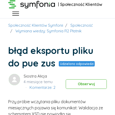
Przejdź do głównej zawartości
| Społeczność Klientów
Przełącz menu nawigacyjne
Społeczność Klientów Symfonii
Społeczność
Wymiana wiedzy: Symfonia R2 Płatnik
błąd eksportu pliku
do pue zus
Udzielono odpowiedzi
Siostra Alicja
4 miesiące temu
Obs
Obserwuj
Komentarze: 2
Przy próbie wczytania pliku dokumentów
miesięcznych pojawia się komunikat: Walidacja ze
schematem XSD nie powiodła się.