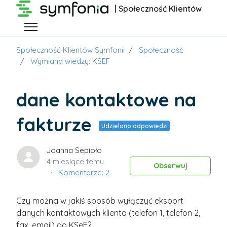
Przejdź do głównej zawartości
| Społeczność Klientów
Przełącz menu nawigacyjne
Społeczność Klientów Symfonii
Społeczność
Wymiana wiedzy: KSEF
dane kontaktowe na
fakturze
Udzielono odpowiedzi
Joanna Sepioło
4 miesiące temu
Obs
Obserwuj
Komentarze: 2
Czy można w jakiś sposób wyłączyć eksport
danych kontaktowych klienta (telefon 1, telefon 2,
fax, email) do KSeF?