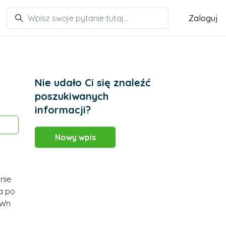
Zaloguj
Nie udało Ci się znaleźć
poszukiwanych
informacji?
Obserwowany przez 2 osób
Nowy wpis
nie
a po
 Wn