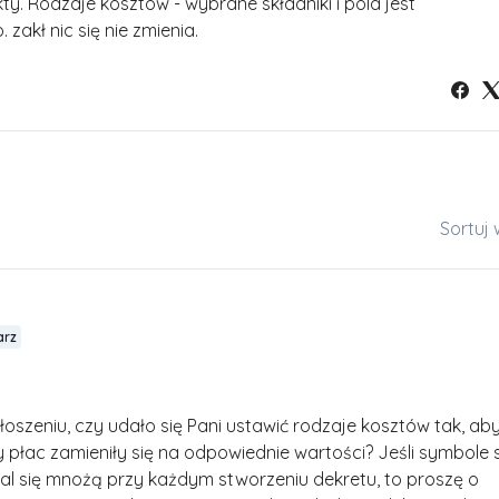
ty. Rodzaje kosztów - wybrane składniki i pola jest
zakł nic się nie zmienia.
Sortuj
arz
oszeniu, czy udało się Pani ustawić rodzaje kosztów tak, ab
płac zamieniły się na odpowiednie wartości? Jeśli symbole s
dal się mnożą przy każdym stworzeniu dekretu, to proszę o