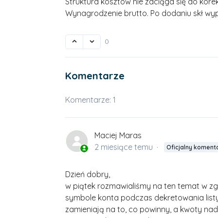
Struktura kosztów nie zaciąga się do korek
Wynagrodzenie brutto. Po dodaniu skł wyp. 
0
Komentarze
Komentarze: 1
Maciej Maras
2 miesiące temu
Oficjalny koment
Dzień dobry,
w piątek rozmawialiśmy na ten temat w zgł
symbole konta podczas dekretowania listy 
zamieniają na to, co powinny, a kwoty na