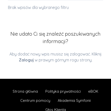
Brak wpisów dla wybranego filtru
Nie udało Ci się znaleźć poszukiwanych
informacji?
Aby dodać nowy wpis musisz się zalogować. Kliknij
Zaloguj
w prawym górnym rogu strony.
Strona główna
Polityka prywatności
eBOK
Centrum pomocy
Akademia Symfonii
Głos Klienta