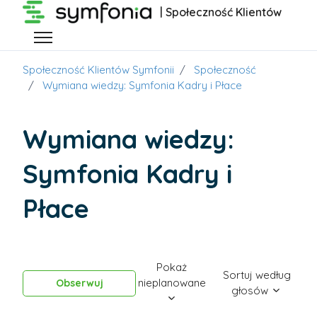
Przejdź do głównej zawartości
| Społeczność Klientów
Przełącz menu nawigacyjne
Społeczność Klientów Symfonii
Społeczność
Wymiana wiedzy: Symfonia Kadry i Płace
Wymiana wiedzy:
Symfonia Kadry i
Płace
Pokaż
Sortuj według
Obserwowany przez 70 osób
nieplanowane
Obserwuj
głosów