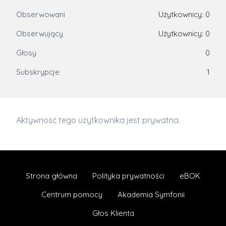
Obserwowani
Użytkownicy: 0
Obserwujący
Użytkownicy: 0
Głosy
0
Subskrypcje
1
Aktywność tego użytkownika jest prywatna.
Strona główna
Polityka prywatności
eBOK
Centrum pomocy
Akademia Symfonii
Głos Klienta