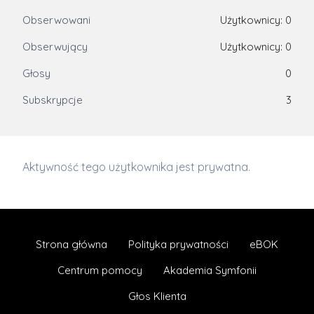
Obserwowani
Użytkownicy: 0
Obserwujący
Użytkownicy: 0
Głosy
0
Subskrypcje
3
Aktywność tego użytkownika jest prywatna.
Strona główna
Polityka prywatności
eBOK
Centrum pomocy
Akademia Symfonii
Głos Klienta