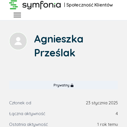
Przejdź do głównej zawartości
| Społeczność Klientów
Przełącz menu nawigacyjne
Agnieszka
Prześlak
Prywatny
Członek od
23 stycznia 2025
Łączna aktywność
4
Ostatnia aktywność
1 rok temu