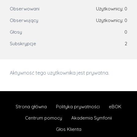
Obserwowani
Użytkownicy: 0
Obserwujący
Użytkownicy: 0
Głosy
0
Subskrypcje
2
Aktywność tego użytkownika jest prywatna.
Strona główna
Polityka prywatności
eBOK
Centrum pomocy
Akademia Symfonii
Głos Klienta