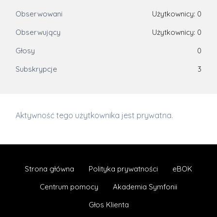
Obserwowani
Użytkownicy: 0
Obserwujący
Użytkownicy: 0
Głosy
0
Subskrypcje
3
Aktywność tego użytkownika jest prywatna.
Strona główna
Polityka prywatności
eBOK
Centrum pomocy
Akademia Symfonii
Głos Klienta