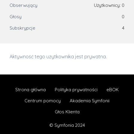
Obserwujący
Użytkownicy: 0
Głosy
0
Subskrypcje
4
Aktywność tego użytkownika jest prywatna.
Strona główna
Polityka prywatności
eBOK
Centrum pomocy
Akademia Symfonii
Głos Klienta
© Symfonia 2024