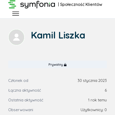
Przejdź do głównej zawartości
| Społeczność Klientów
Przełącz menu nawigacyjne
Kamil Liszka
Prywatny
Członek od
30 stycznia 2023
Łączna aktywność
6
Ostatnia aktywność
1 rok temu
Obserwowani
Użytkownicy: 0