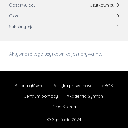
Obserwujący
Użytkownicy: 0
Głosy
0
Subskrypcje
1
Aktywność tego użytkownika jest prywatna.
Strona główna
Polityka prywatności
eBOK
Centrum pomocy
Akademia Symfonii
Głos Klienta
© Symfonia 2024