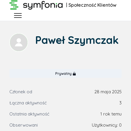
Przejdź do głównej zawartości
| Społeczność Klientów
Przełącz menu nawigacyjne
Paweł Szymczak
Prywatny
Członek od
28 maja 2025
Łączna aktywność
3
Ostatnia aktywność
1 rok temu
Obserwowani
Użytkownicy: 0