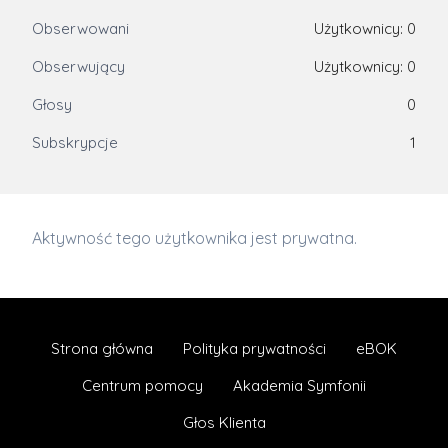
Obserwowani
Użytkownicy: 0
Obserwujący
Użytkownicy: 0
Głosy
0
Subskrypcje
1
Aktywność tego użytkownika jest prywatna.
Strona główna
Polityka prywatności
eBOK
Centrum pomocy
Akademia Symfonii
Głos Klienta