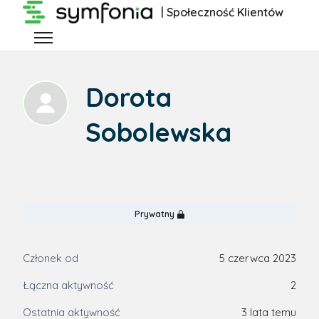
Przejdź do głównej zawartości
| Społeczność Klientów
Przełącz menu nawigacyjne
Dorota
Sobolewska
Prywatny
Członek od
5 czerwca 2023
Łączna aktywność
2
Ostatnia aktywność
3 lata temu