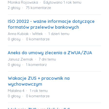
Monika Rojowska
Edytowano
1 rok temu
2
głosy
75
komentarze
ISO 20022 - ważne informacje dotyczące
formatów przelewów bankowych
Anna Kubiak - Wittek
1 dzień temu
0
głosy
0
komentarze
Aneks do umowy zlecenia a ZWUA/ZUA
Janusz Ziemak
7 dni temu
0
głosy
1
komentarz
Wakacje ZUS + pracownik na
wychowawczym
Malalina 4
1 rok temu
0
głosy
0
komentarze