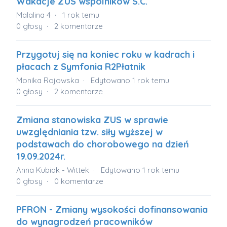
Wakacje ZUS wspólników S.C.
Malalina 4
1 rok temu
0
głosy
2
komentarze
Przygotuj się na koniec roku w kadrach i
płacach z Symfonia R2Płatnik
Monika Rojowska
Edytowano
1 rok temu
0
głosy
2
komentarze
Zmiana stanowiska ZUS w sprawie
uwzględniania tzw. siły wyższej w
podstawach do chorobowego na dzień
19.09.2024r.
Anna Kubiak - Wittek
Edytowano
1 rok temu
0
głosy
0
komentarze
PFRON - Zmiany wysokości dofinansowania
do wynagrodzeń pracowników