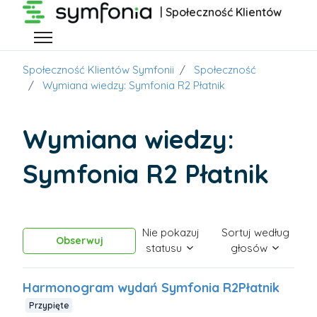
Przejdź do głównej zawartości
| Społeczność Klientów
Przełącz menu nawigacyjne
Społeczność Klientów Symfonii
Społeczność
Wymiana wiedzy: Symfonia R2 Płatnik
Wymiana wiedzy:
Symfonia R2 Płatnik
Nie pokazuj
Sortuj według
Obserwowany przez 40 osób
Obserwuj
statusu
głosów
Harmonogram wydań Symfonia R2Płatnik
Przypięte