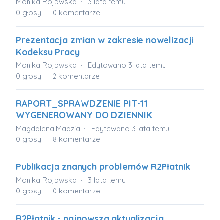
Monika Rojowska
3 lata temu
0
głosy
0
komentarze
Prezentacja zmian w zakresie nowelizacji
Kodeksu Pracy
Monika Rojowska
Edytowano
3 lata temu
0
głosy
2
komentarze
RAPORT_SPRAWDZENIE PIT-11
WYGENEROWANY DO DZIENNIK
Magdalena Madzia
Edytowano
3 lata temu
0
głosy
8
komentarze
Publikacja znanych problemów R2Płatnik
Monika Rojowska
3 lata temu
0
głosy
0
komentarze
R2Płatnik - najnowsza aktualizacja